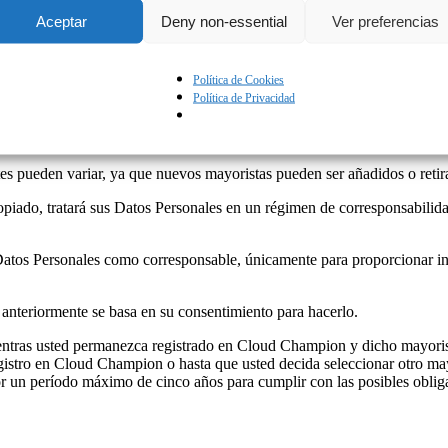
rá seleccionar el mayorista de Microsoft de su preferencia de una lis
Aceptar
Deny non-essential
Ver preferencias
 actualización de esta Política de Privacidad son:
ntificación fiscal (NIF) A78098308 y dirección en C/ de Quintanadueña
Política de Cookies
ro de identificación fiscal (NIF) A14113500 y dirección en C/ Parque 
Política de Privacidad
l (NIF) B78076395 y dirección en C/ de Cantabria (ed Amura), 2 – 3 
ión fiscal (NIF) B58728585 y dirección en Av. de la Vega, 15, 28108 
 pueden variar, ya que nuevos mayoristas pueden ser añadidos o retirado
iado, tratará sus Datos Personales en un régimen de corresponsabilidad 
 Datos Personales como corresponsable, únicamente para proporcionar i
 anteriormente se basa en su consentimiento para hacerlo.
ientras usted permanezca registrado en Cloud Champion y dicho mayori
egistro en Cloud Champion o hasta que usted decida seleccionar otro m
 un período máximo de cinco años para cumplir con las posibles obliga