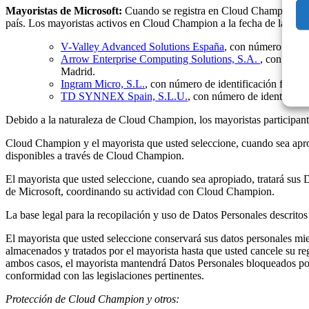
Mayoristas de Microsoft:
Cuando se registra en Cloud Champion, pod
país. Los mayoristas activos en Cloud Champion a la fecha de la última
V-Valley Advanced Solutions España
, con número de ide
Arrow Enterprise Computing Solutions, S.A.
, con núme
Madrid.
Ingram Micro, S.L.
, con número de identificación fisca
TD SYNNEX Spain, S.L.U.
, con número de identificac
Debido a la naturaleza de Cloud Champion, los mayoristas participantes
Cloud Champion y el mayorista que usted seleccione, cuando sea aprop
disponibles a través de Cloud Champion.
El mayorista que usted seleccione, cuando sea apropiado, tratará sus
de Microsoft, coordinando su actividad con Cloud Champion.
La base legal para la recopilación y uso de Datos Personales descritos
El mayorista que usted seleccione conservará sus datos personales m
almacenados y tratados por el mayorista hasta que usted cancele su r
ambos casos, el mayorista mantendrá Datos Personales bloqueados por
conformidad con las legislaciones pertinentes.
Protección de Cloud Champion y otros: