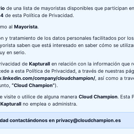
rio
de una lista de mayoristas disponibles que participan e
 4
de esta Política de Privacidad.
mo al
Mayorista
.
ón y tratamiento de los datos personales facilitados por los 
Mayorista saben que está interesado en saber cómo se utili
y en serio.
privacidad de
Kapturall
en relación con la información que 
e a esta Política de Privacidad, a través de nuestras pág
w.linkedin.com/company/cloudchampion/
, así como a tra
junto,
“Cloud Champion”
).
e visite o utilice de alguna manera
Cloud Champion
. Esta 
e
Kapturall
no emplea o administra.
vacidad contactándonos en privacy@cloudchampion.es