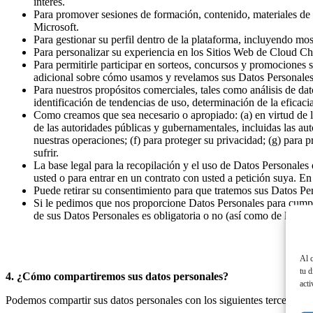
interés.
Para promover sesiones de formación, contenido, materiales de m
Microsoft.
Para gestionar su perfil dentro de la plataforma, incluyendo 
Para personalizar su experiencia en los Sitios Web de Cloud C
Para permitirle participar en sorteos, concursos y promociones s
adicional sobre cómo usamos y revelamos sus Datos Personales, 
Para nuestros propósitos comerciales, tales como análisis de d
identificación de tendencias de uso, determinación de la efica
Como creamos que sea necesario o apropiado: (a) en virtud de la l
de las autoridades públicas y gubernamentales, incluidas las au
nuestras operaciones; (f) para proteger su privacidad; (g) para 
sufrir.
La base legal para la recopilación y el uso de Datos Personales
usted o para entrar en un contrato con usted a petición suya. E
Puede retirar su consentimiento para que tratemos sus Datos P
Si le pedimos que nos proporcione Datos Personales para cumpli
de sus Datos Personales es obligatoria o no (así como de las po
Al c
tu d
4. ¿Cómo compartiremos sus datos personales?
act
Podemos compartir sus datos personales con los siguientes terceros: