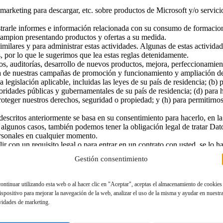
arketing para descargar, etc. sobre productos de Microsoft y/o servici
mostrarle informes e información relacionada con su consumo de formaci
hampion presentando productos y ofertas a su medida.
imilares y para administrar estas actividades. Algunas de estas activida
por lo que le sugerimos que lea estas reglas detenidamente.
atos, auditorías, desarrollo de nuevos productos, mejora, perfeccionami
cia de nuestras campañas de promoción y funcionamiento y ampliación de
egislación aplicable, incluidas las leyes de su país de residencia; (b) p
toridades públicas y gubernamentales de su país de residencia; (d) para 
proteger nuestros derechos, seguridad o propiedad; y (h) para permitirn
 descritos anteriormente se basa en su consentimiento para hacerlo, en l
n algunos casos, también podemos tener la obligación legal de tratar Dat
ersonales en cualquier momento.
r con un requisito legal o para entrar en un contrato con usted, se lo 
sibles consecuencias si no proporciona sus Datos Personales).
Gestión consentimiento
ontinuar utilizando esta web o al hacer clic en "Aceptar", aceptas el almacenamiento de cookies
ispositivo para mejorar la navegación de la web, analizar el uso de la misma y ayudar en nuestr
ividades de marketing.