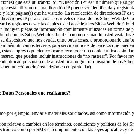
aciones) que está utilizando. Su “Dirección IP” es un número que su prov
que está utilizando. Una dirección IP puede ser identificada y registrad
 y la(s) página(s) que ha visitado. La recolección de direcciones IP es
 direcciones IP para calcular los niveles de uso de los Sitios Web de 
ar las regiones desde las cuales usted accede a los Sitios Web de Clo
s” incluyen piezas de información comúnmente utilizadas en forma de p
acilidad con los Sitios Web de Cloud Champion. Cuando usted visita lo
 su dispositivo que nos ayuda, entre otras cosas, a proporcionarle una
También utilizamos terceros para servir anuncios de terceros que pueden
o, estas empresas pueden colocar o reconocer una cookie única o simil
streo, que pueden incluir instrucciones de “no rastrear”. Por favor re
identifican personalmente a usted ni a ningún otro usuario de los Si
tienen un código de área telefónico en particular).
 de Datos Personales que realizamos?
omo por ejemplo, enviarle materiales solicitados, así como información y
ción relativa a cambios en los términos, condiciones y políticas de los
lectrónico como por SMS en cumplimiento con las leyes aplicables y de