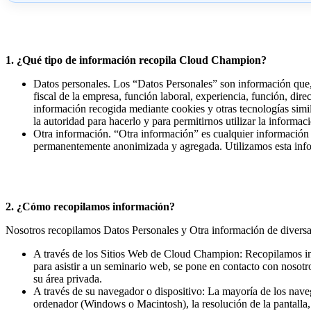
1. ¿Qué tipo de información recopila Cloud Champion?
Datos personales. Los “Datos Personales” son información que, d
fiscal de la empresa, función laboral, experiencia, función, dire
información recogida mediante cookies y otras tecnologías simi
la autoridad para hacerlo y para permitirnos utilizar la informac
Otra información. “Otra información” es cualquier información 
permanentemente anonimizada y agregada. Utilizamos esta inform
2. ¿Cómo recopilamos información?
Nosotros recopilamos Datos Personales y Otra información de diversas
A través de los Sitios Web de Cloud Champion: Recopilamos inf
para asistir a un seminario web, se pone en contacto con nosotro
su área privada.
A través de su navegador o dispositivo: La mayoría de los nave
ordenador (Windows o Macintosh), la resolución de la pantalla, e